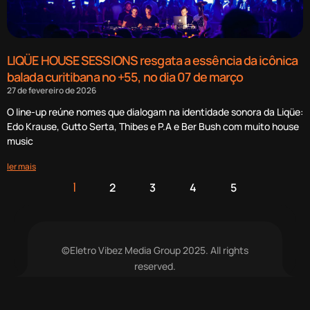
LIQÜE HOUSE SESSIONS resgata a essência da icônica
balada curitibana no +55, no dia 07 de março
27 de fevereiro de 2026
O line-up reúne nomes que dialogam na identidade sonora da Liqüe:
Edo Krause, Gutto Serta, Thibes e P.A e Ber Bush com muito house
music
ler mais
2
3
4
5
1
©Eletro Vibez Media Group 2025. All rights
reserved.