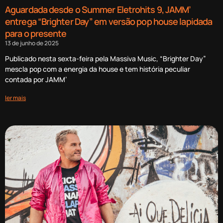
Aguardada desde o Summer Eletrohits 9, JAMM’
entrega “Brighter Day” em versão pop house lapidada
para o presente
13 de junho de 2025
Publicado nesta sexta-feira pela Massiva Music, “Brighter Day”
mescla pop com a energia da house e tem história peculiar
contada por JAMM’
ler mais