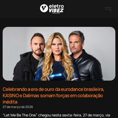
Celebrando a era de ouro da eurodance brasileira,
KASINO e Dalimas somam forças em colaboração
inédita
27 de março de 2026
“Let Me Be The One” chegou nesta sexta-feira, 27 de março, via