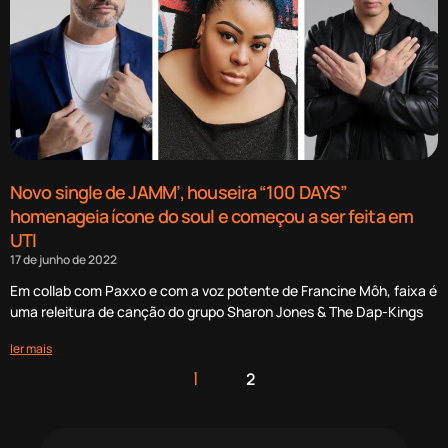
Novo single de JAMM’, houseira “100 DAYS”
homenageia ícone do soul e começou a ser feita em
UTI
17 de junho de 2022
Em collab com Paxxo e com a voz potente de Francine Môh, faixa é
uma releitura de canção do grupo Sharon Jones & The Dap-Kings
ler mais
2
1