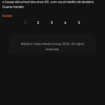
o house old school dos anos 90, com vocal inédito do lendário
Duane Harden
ler mais
2
3
4
5
1
©Eletro Vibez Media Group 2025. All rights
reserved.