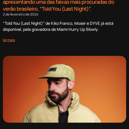
apresentando uma das faixas mais procuradas do
verão brasileiro, “Told You (Last Night)”.
2 de fevereiro de 2024
“Told You (Last Night)” de Kiko Franco, Moser e DYVE já está
disponível, pela gravadora de Miami Hurry Up Slowly.
ler mais