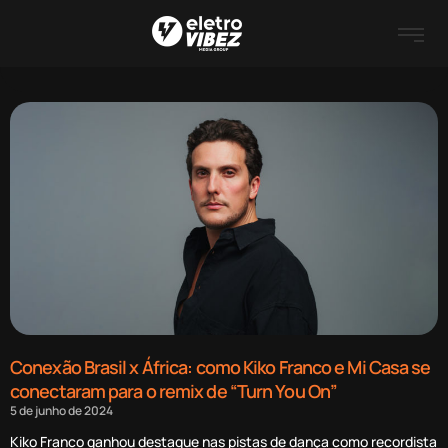
Conexão Brasil x África: como Kiko Franco e Mi Casa se
conectaram para o remix de “Turn You On”
5 de junho de 2024
Kiko Franco ganhou destaque nas pistas de dança como recordista