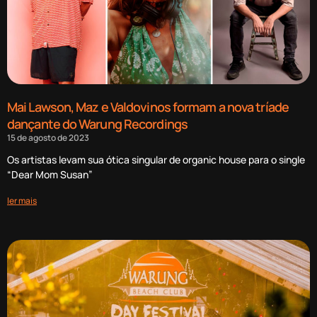
Mai Lawson, Maz e Valdovinos formam a nova tríade
dançante do Warung Recordings
15 de agosto de 2023
Os artistas levam sua ótica singular de organic house para o single
“Dear Mom Susan”
ler mais