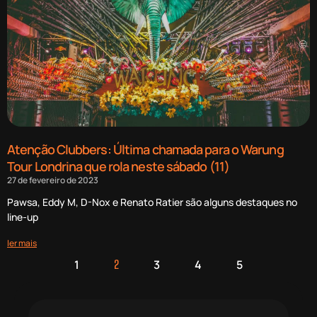
Atenção Clubbers: Última chamada para o Warung
Tour Londrina que rola neste sábado (11)
27 de fevereiro de 2023
Pawsa, Eddy M, D-Nox e Renato Ratier são alguns destaques no
line-up
ler mais
1
3
4
5
2