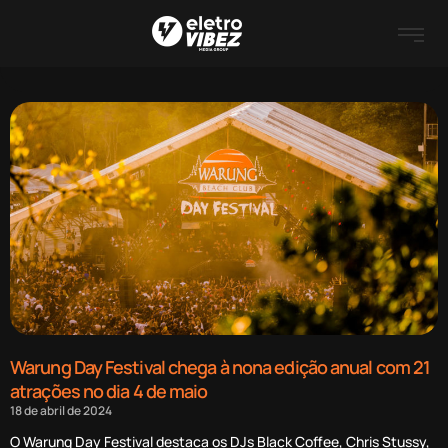
Warung Day Festival chega à nona edição anual com 21
atrações no dia 4 de maio
18 de abril de 2024
O Warung Day Festival destaca os DJs Black Coffee, Chris Stussy,