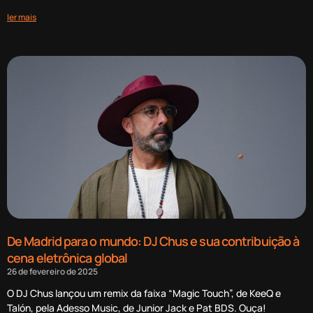
ler mais
De Madrid para o mundo: DJ Chus e sua contribuição à
cena eletrônica global
26 de fevereiro de 2025
O DJ Chus lançou um remix da faixa “Magic Touch”, de KeeQ e
Talón, pela Adesso Music, de Junior Jack e Pat BDS. Ouça!