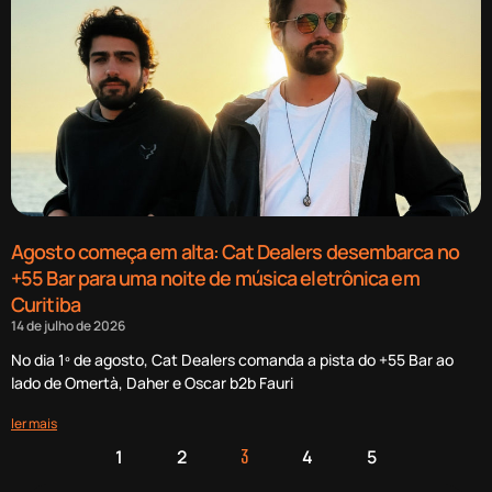
Agosto começa em alta: Cat Dealers desembarca no
+55 Bar para uma noite de música eletrônica em
Curitiba
14 de julho de 2026
No dia 1º de agosto, Cat Dealers comanda a pista do +55 Bar ao
lado de Omertà, Daher e Oscar b2b Fauri
ler mais
1
2
4
5
3