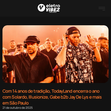
Com 14 anos de tradição, TodayLand encerra o ano
com Solardo, Illusionize, Gabe b2b Jay De Lys e mais
em São Paulo
21 de outubro de 2025