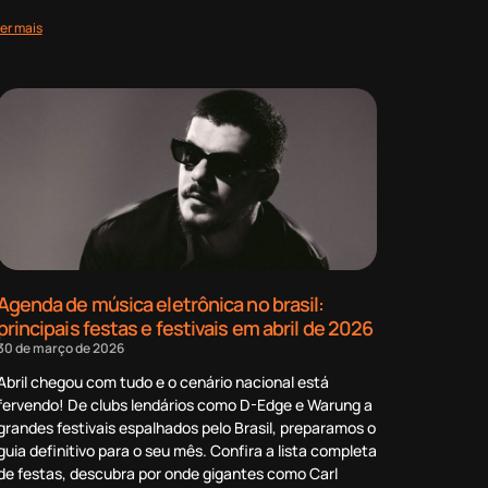
ler mais
Agenda de música eletrônica no brasil:
principais festas e festivais em abril de 2026
30 de março de 2026
Abril chegou com tudo e o cenário nacional está
fervendo! De clubs lendários como D-Edge e Warung a
grandes festivais espalhados pelo Brasil, preparamos o
guia definitivo para o seu mês. Confira a lista completa
de festas, descubra por onde gigantes como Carl