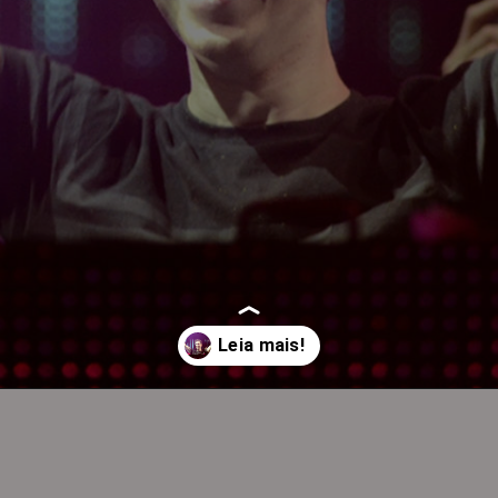
Opening
https://eletrovibez.com/hardwell-encerrara-o-ultra-miami-2022-apos-hiato-de-quatro-anos/