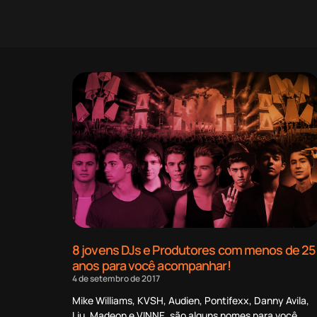
8 jovens DJs e Produtores com menos de 25
anos para você acompanhar!
4 de setembro de 2017
Mike Williams, KVSH, Audien, Pontifexx, Danny Avila,
Liu, Madeon e VINNE, são alguns nomes para você