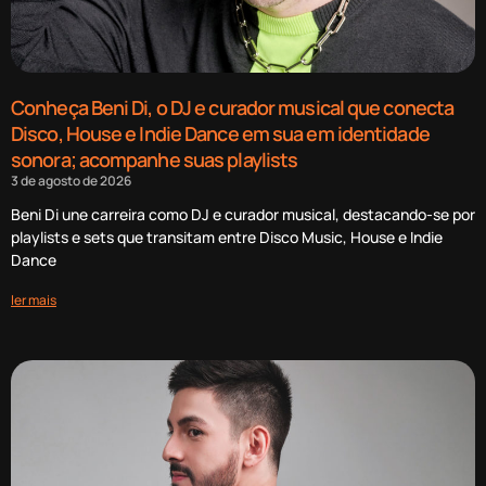
Conheça Beni Di, o DJ e curador musical que conecta
Disco, House e Indie Dance em sua em identidade
sonora; acompanhe suas playlists
3 de agosto de 2026
Beni Di une carreira como DJ e curador musical, destacando-se por
playlists e sets que transitam entre Disco Music, House e Indie
Dance
ler mais