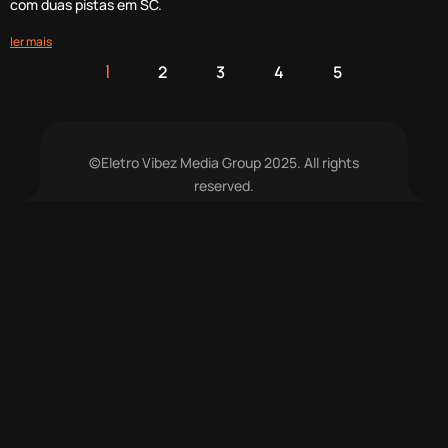
com duas pistas em SC.
ler mais
2
3
4
5
1
©Eletro Vibez Media Group 2025. All rights
reserved.