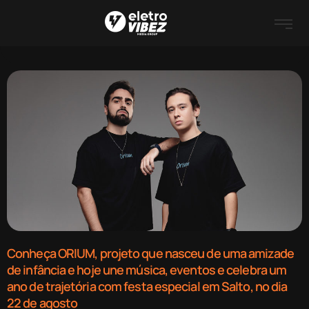
Conheça ORIUM, projeto que nasceu de uma amizade
de infância e hoje une música, eventos e celebra um
ano de trajetória com festa especial em Salto, no dia
22 de agosto