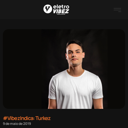
#VibezIndica: Turkez
9 de maio de 2019