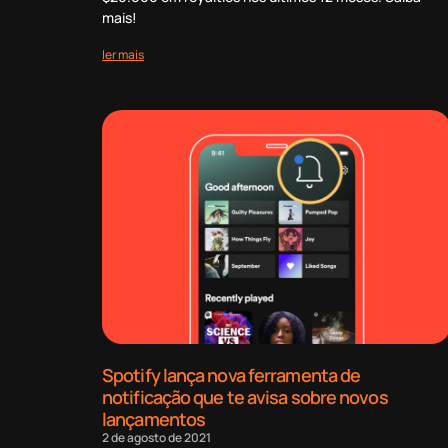
mais!
ler mais
Spotify lança nova ferramenta de
notificação que te avisa sobre novos
lançamentos
2 de agosto de 2021