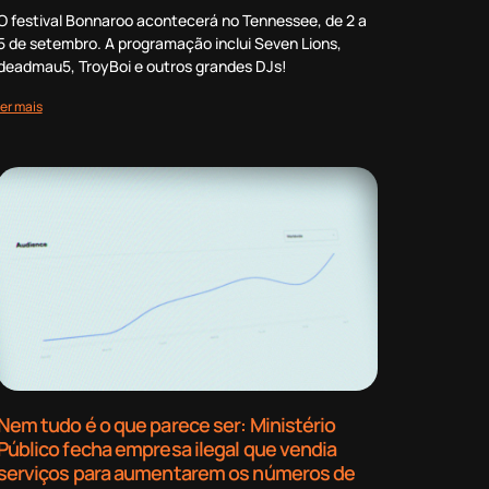
O festival Bonnaroo acontecerá no Tennessee, de 2 a
5 de setembro. A programação inclui Seven Lions,
deadmau5, TroyBoi e outros grandes DJs!
ler mais
Nem tudo é o que parece ser: Ministério
Público fecha empresa ilegal que vendia
serviços para aumentarem os números de