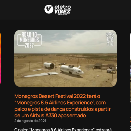
Monegros Desert Festival 2022 terá o
“Monegros 8.6 Airlines Experience”, com
palco e pista de dança construídos a partir
de um Airbus A330 aposentado
2 de agosto de 2021
O palco “Monegros 8.6 Airlines Experience” estreará