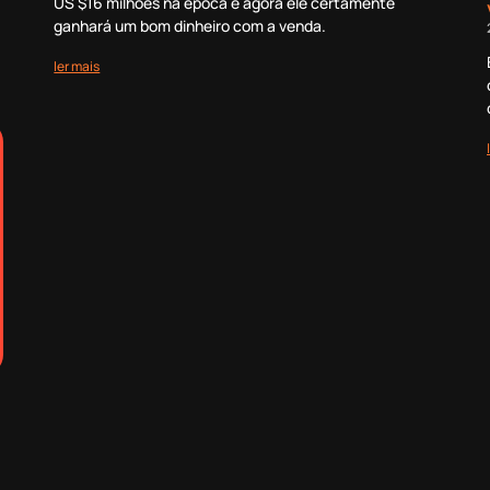
US $16 milhões na época e agora ele certamente
ganhará um bom dinheiro com a venda.
ler mais