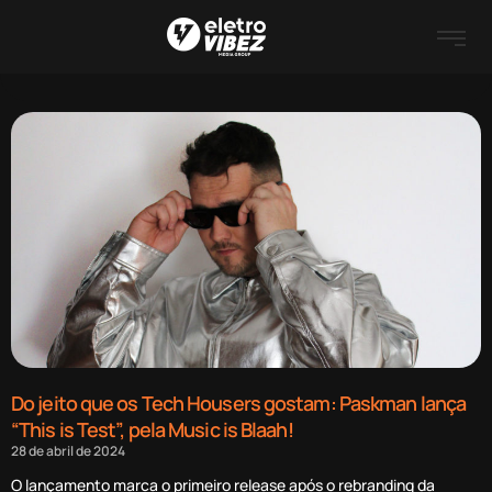
Do jeito que os Tech Housers gostam: Paskman lança
“This is Test”, pela Music is Blaah!
28 de abril de 2024
O lançamento marca o primeiro release após o rebranding da