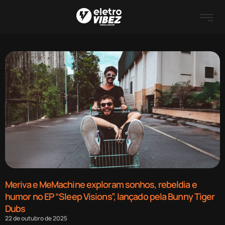
Meriva e MeMachine exploram sonhos, rebeldia e
humor no EP “Sleep Visions”, lançado pela Bunny Tiger
Dubs
22 de outubro de 2025