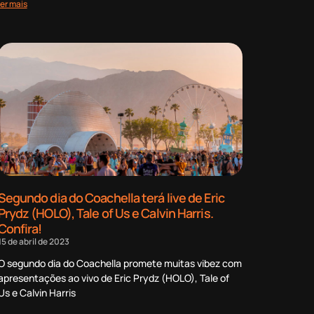
ler mais
Segundo dia do Coachella terá live de Eric
Prydz (HOLO), Tale of Us e Calvin Harris.
Confira!
15 de abril de 2023
O segundo dia do Coachella promete muitas vibez com
apresentações ao vivo de Eric Prydz (HOLO), Tale of
Us e Calvin Harris