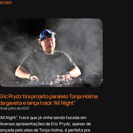
ler mais
Eric Prydz tira projeto paralelo Tonja Holma
da gaveta e lança track “All Night”
16 de julho de 2021
“All Night”, track que já vinha sendo tocada em
diversas apresentações de Eric Prydz, apesar de
lançada pelo alias de Tonja Holma, é perfeita pra