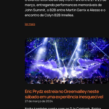
março, entregando performances memoráveis de
John Summit, o B2B entre Martin Garrix e Alesso e o
encontro de Colyn B2B Innellea.
ler mais
Eric Prydz estreia no Greenvalley neste
sábado em uma experiência inesquecível
27 de março de 2024
Noite também conta com os DJs Cristoph, Bakka,