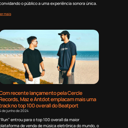
convidando o público a uma experiência sonora única.
ler mais
Com recente lançamento pela Cercle
Records, Maz e Antdot emplacam mais uma
track no top 100 overall do Beatport
4 de junho de 2024
“Run” entrou para o top 100 overall da maior
plataforma de venda de música eletrônica do mundo, o