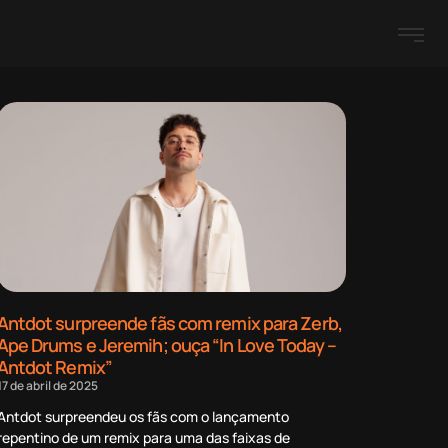
Antdot surpreende fãs com remix para Zerb,
Ape Drums e Jeremih; ouça “In Love Today –
Antdot Remix”
17 de abril de 2025
Antdot surpreendeu os fãs com o lançamento
repentino de um remix para uma das faixas de