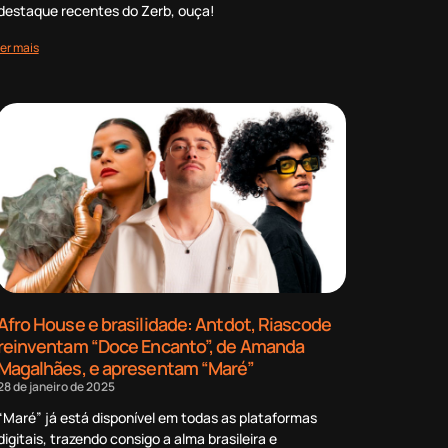
destaque recentes do Zerb, ouça!
ler mais
Afro House e brasilidade: Antdot, Riascode
reinventam “Doce Encanto”, de Amanda
Magalhães, e apresentam “Maré”
28 de janeiro de 2025
“Maré” já está disponível em todas as plataformas
digitais, trazendo consigo a alma brasileira e