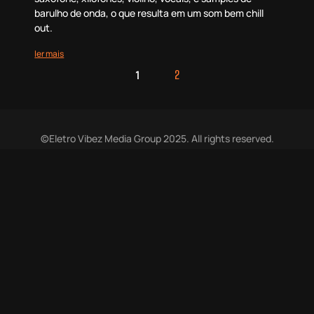
barulho de onda, o que resulta em um som bem chill
out.
ler mais
1
2
©Eletro Vibez Media Group 2025. All rights reserved.