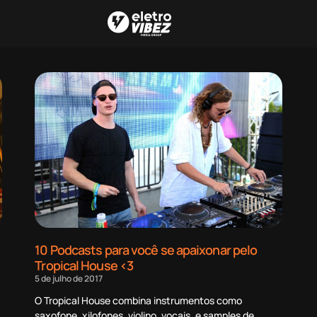
10 Podcasts para você se apaixonar pelo
Tropical House <3
5 de julho de 2017
O Tropical House combina instrumentos como
saxofone, xilofones, violino, vocais, e samples de