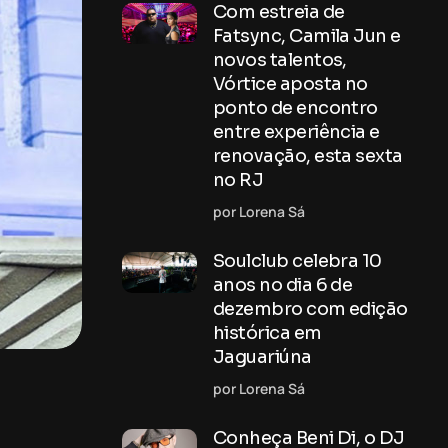
Com estreia de
Fatsync, Camila Jun e
novos talentos,
Vórtice aposta no
ponto de encontro
entre experiência e
renovação, esta sexta
no RJ
por Lorena Sá
Soulclub celebra 10
anos no dia 6 de
dezembro com edição
histórica em
Jaguariúna
por Lorena Sá
Conheça Beni Di, o DJ