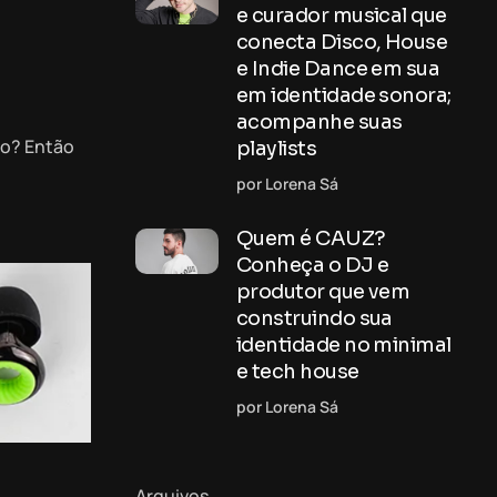
e curador musical que
conecta Disco, House
e Indie Dance em sua
em identidade sonora;
acompanhe suas
ão? Então
playlists
por Lorena Sá
Quem é CAUZ?
Conheça o DJ e
produtor que vem
construindo sua
identidade no minimal
e tech house
por Lorena Sá
Arquivos