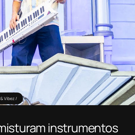
 & Vibez
misturam instrumentos