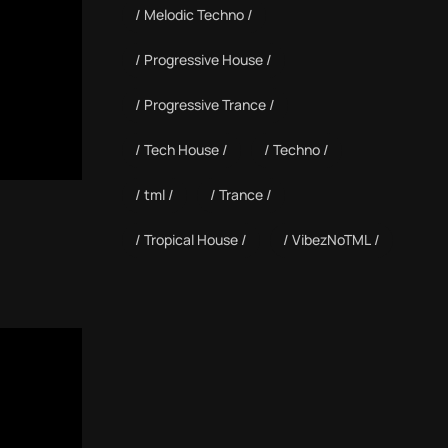
Melodic Techno
Progressive House
Progressive Trance
Tech House
Techno
tml
Trance
Tropical House
VibezNoTML