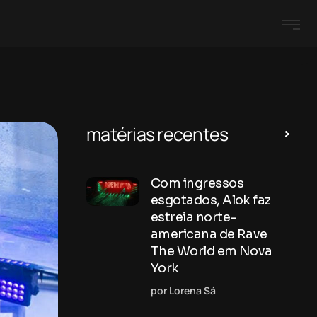
matérias recentes
Com ingressos
esgotados, Alok faz
estreia norte-
americana de Rave
The World em Nova
York
por Lorena Sá