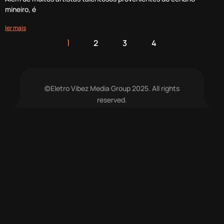
mineiro, é
ler mais
2
3
4
1
©Eletro Vibez Media Group 2025. All rights
reserved.