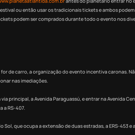
www.planetaatlantida.com.br
antes do planetário entrar no 
festival ou então usar os tradicionais tickets e ambos podem
tickets podem ser comprados durante todo o evento nos div
for de carro, a organização do evento incentiva caronas. N
ionar nas imediações.
a via principal, a Avenida
Paraguassú, e entrar na Avenida Cent
a a RS-407.
 do Sol, que ocupa a extensão de
duas estradas, a ERS-453 e 