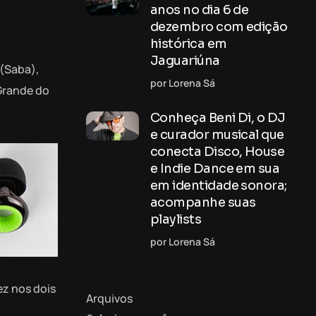
anos no dia 6 de
dezembro com edição
histórica em
Jaguariúna
 (Saba),
por Lorena Sá
 Grande do
Conheça Beni Di, o DJ
e curador musical que
conecta Disco, House
e Indie Dance em sua
em identidade sonora;
acompanhe suas
playlists
por Lorena Sá
ez nos dois
Arquivos