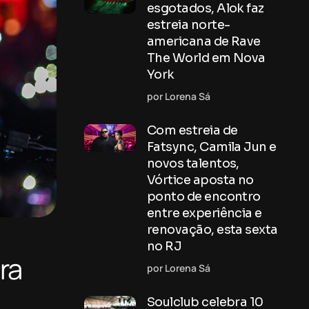
esgotados, Alok faz
estreia norte-
americana de Rave
The World em Nova
York
por Lorena Sá
Com estreia de
Fatsync, Camila Jun e
novos talentos,
Vórtice aposta no
ponto de encontro
entre experiência e
renovação, esta sexta
no RJ
ra
por Lorena Sá
Soulclub celebra 10