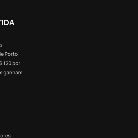
TIDA
s
de Porto
$ 120 por
rem ganham
dores