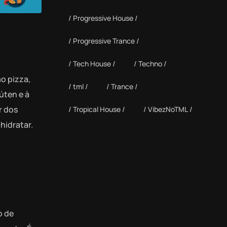
Progressive House
Progressive Trance
Tech House
Techno
mo pizza,
tml
Trance
úten e à
r dos
Tropical House
VibezNoTML
hidratar.
o de