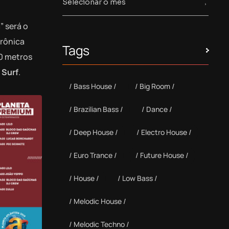
” será o
trônica
Tags
40 metros
 Surf
.
Bass House
Big Room
Brazilian Bass
Dance
Deep House
Electro House
Euro Trance
Future House
House
Low Bass
Melodic House
Melodic Techno