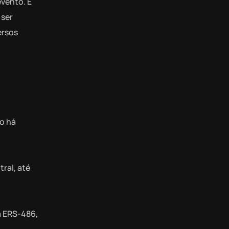
evento. É
 ser
ersos
ão há
ral, até
a ERS-486,