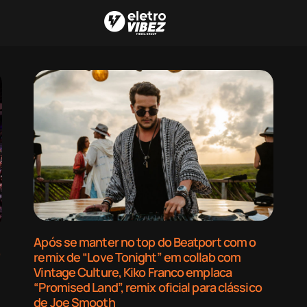
Após se manter no top do Beatport com o
,
remix de “Love Tonight” em collab com
Vintage Culture, Kiko Franco emplaca
“Promised Land”, remix oficial para clássico
de Joe Smooth