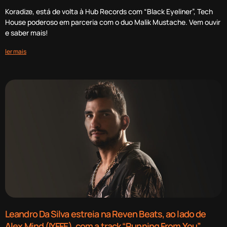
Koradize, está de volta à Hub Records com “Black Eyeliner”, Tech
House poderoso em parceria com o duo Malik Mustache. Vem ouvir
e saber mais!
ler mais
Leandro Da Silva estreia na Reven Beats, ao lado de
Alex Mind (IYFFE), com a track “Running From You”