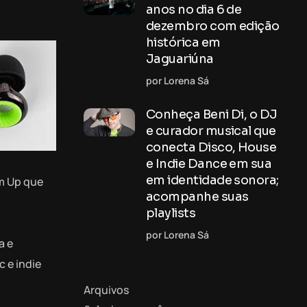
anos no dia 6 de
dezembro com edição
histórica em
Jaguariúna
por Lorena Sá
Conheça Beni Di, o DJ
e curador musical que
conecta Disco, House
e Indie Dance em sua
em identidade sonora;
rm Up que
acompanhe suas
playlists
por Lorena Sá
a e
 e indie
Arquivos