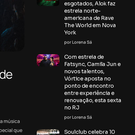
esgotados, Alok faz
estreia norte-
americana de Rave
The World em Nova
York
por Lorena Sá
Com estreia de
Fatsync, Camila Jun e
 de
novos talentos,
Vórtice aposta no
ponto de encontro
entre experiência e
renovação, esta sexta
no RJ
por Lorena Sá
da música
pecial que
Soulclub celebra 10