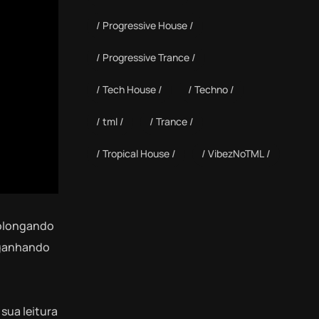
Progressive House
Progressive Trance
Tech House
Techno
tml
Trance
Tropical House
VibezNoTML
rolongando
m ganhando
sua leitura