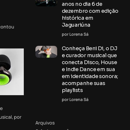
anos no dia 6 de
dezembro com edição
histórica em
Jaguariúna
 contou
por Lorena Sá
Conheça Beni Di, o DJ
e curador musical que
conecta Disco, House
e Indie Dance em sua
em identidade sonora;
acompanhe suas
playlists
por Lorena Sá
se
sical, por
Arquivos