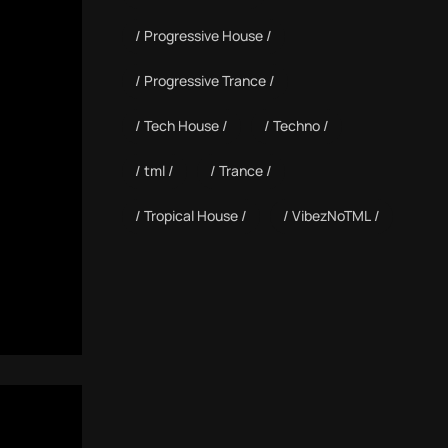
Progressive House
Progressive Trance
Tech House
Techno
tml
Trance
Tropical House
VibezNoTML