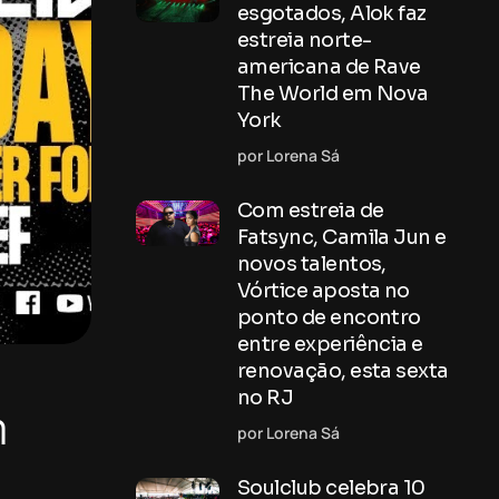
esgotados, Alok faz
estreia norte-
americana de Rave
The World em Nova
York
por Lorena Sá
Com estreia de
Fatsync, Camila Jun e
novos talentos,
Vórtice aposta no
ponto de encontro
entre experiência e
renovação, esta sexta
no RJ
m
por Lorena Sá
Soulclub celebra 10