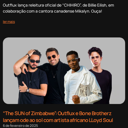
Outflux lança releitura oficial de “CHIHIRO”, de Billie Eilish, em
colaboração com a cantora canadense Mikalyn. Ouça!
ler mais
“The SUN of Zimbabwe”: Outflux e Bone Brotherz
lançam ode ao sol com artista africano LLoyd Soul
6 de fevereiro de 2025