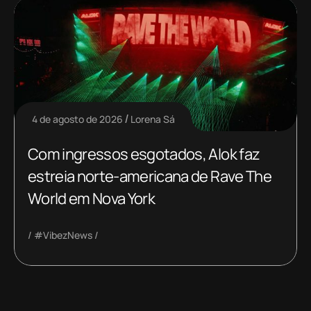
4 de agosto de 2026
Lorena Sá
Com ingressos esgotados, Alok faz
estreia norte-americana de Rave The
World em Nova York
#VibezNews