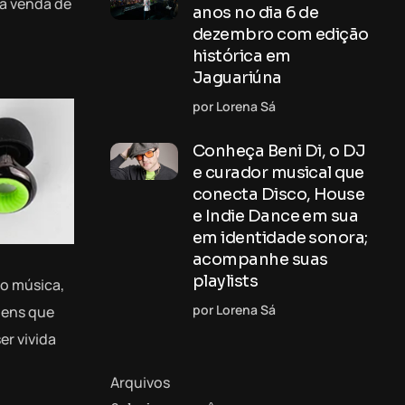
 a venda de
anos no dia 6 de
dezembro com edição
histórica em
Jaguariúna
por Lorena Sá
Conheça Beni Di, o DJ
e curador musical que
conecta Disco, House
e Indie Dance em sua
em identidade sonora;
acompanhe suas
playlists
do música,
por Lorena Sá
gens que
r vivida
Arquivos