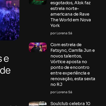
esgotados, Alok faz
estreia norte-
americana de Rave
The World em Nova
York
por Lorena Sá
Com estreia de
Fatsync, Camila Jun e
s e
novos talentos,
Vórtice aposta no
 de
ponto de encontro
entre experiência e
renovação, esta sexta
no RJ
por Lorena Sá
Soulclub celebra 10