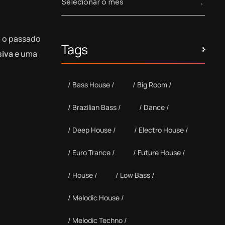
ta o passado
Tags
siva
e uma
Bass House
Big Room
Brazilian Bass
Dance
Deep House
Electro House
Euro Trance
Future House
House
Low Bass
Melodic House
Melodic Techno