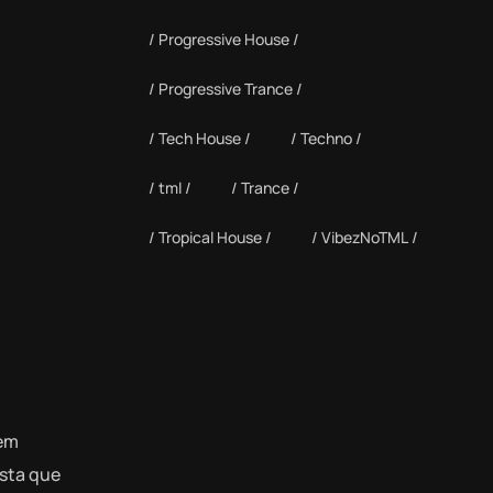
Progressive House
Progressive Trance
Tech House
Techno
tml
Trance
Tropical House
VibezNoTML
uem
osta que