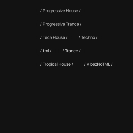
Progressive House
Progressive Trance
Tech House
Techno
tml
Trance
Tropical House
VibezNoTML