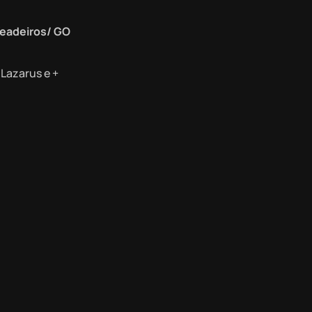
eadeiros/ GO
n Lazarus e +