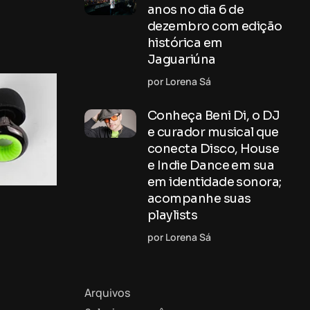
anos no dia 6 de
dezembro com edição
histórica em
Jaguariúna
por Lorena Sá
Conheça Beni Di, o DJ
e curador musical que
conecta Disco, House
e Indie Dance em sua
em identidade sonora;
acompanhe suas
playlists
por Lorena Sá
Arquivos