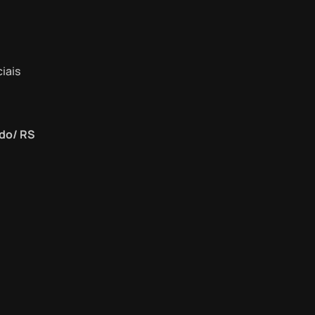
iais
do/ RS