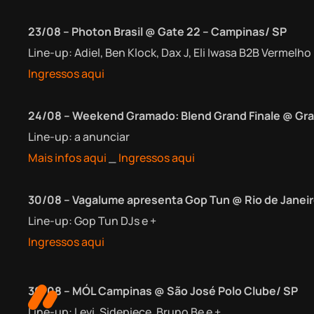
23/08 – Photon Brasil @ Gate 22 – Campinas/ SP
Line-up: Adiel, Ben Klock, Dax J, Eli Iwasa B2B Vermelho
Ingressos aqui
24/08 – Weekend Gramado: Blend Grand Finale @ G
Line-up: a anunciar
Mais infos aqui
_
Ingressos aqui
30/08 – Vagalume apresenta Gop Tun @ Rio de Janei
Line-up: Gop Tun DJs e +
Ingressos aqui
30/08 – MÓL Campinas @ São José Polo Clube/ SP
Line-up: Levi, Sidepiece, Bruno Be e +