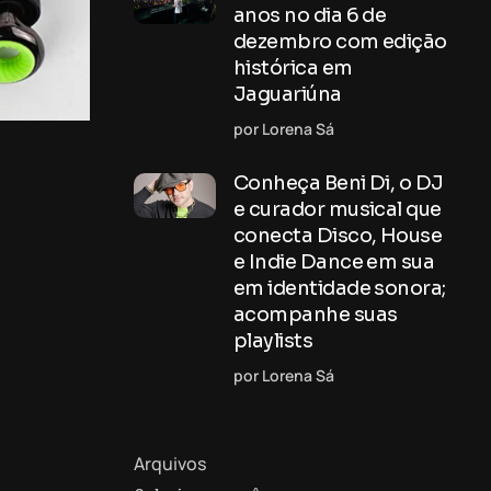
anos no dia 6 de
dezembro com edição
histórica em
Jaguariúna
por Lorena Sá
Conheça Beni Di, o DJ
e curador musical que
conecta Disco, House
e Indie Dance em sua
em identidade sonora;
acompanhe suas
playlists
por Lorena Sá
Arquivos