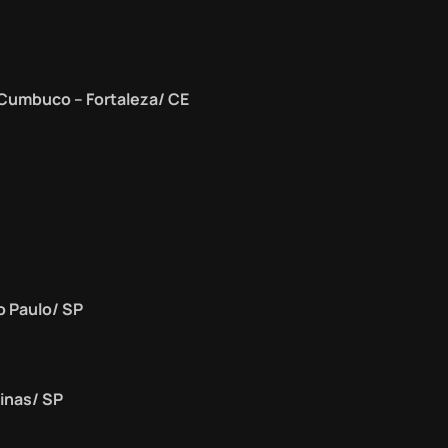
e Cumbuco – Fortaleza/ CE
o Paulo/ SP
pinas/ SP