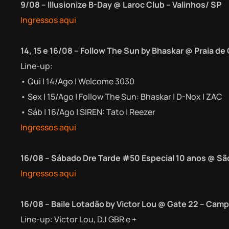
9/08 – Illusionize B-Day @ Laroc Club – Valinhos/ SP
Ingressos aqui
14, 15 e 16/08 – Follow The Sun by Bhaskar @ Praia d
Line-up:
•⁠ ⁠Qui | 14/Ago | Welcome 3030
•⁠ ⁠Sex | 15/Ago | Follow The Sun: Bhaskar | D-Nox | ZAC
•⁠ ⁠Sáb | 16/Ago | SIREN: Tato | Reezer
Ingressos aqui
16/08 – Sábado Dre Tarde #50 Especial 10 anos @ Sã
Ingressos aqui
16/08 – Baile Lotadão by Victor Lou @ Gate 22 – Cam
Line-up: Victor Lou, DJ GBR e +