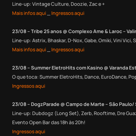
Line-up: Vintage Culture, Doozie, Zac e +
Mais infos aqui
_
Ingressos aqui
23/08 – Tribe 25 anos @ Complexo Ame & Laroc – Val
Line-up: Astrix, Bhaskar, D-Nox, Gabe, Omiki, Vini Vici,
Mais infos aqui
_
Ingressos aqui
23/08 – Summer EletroHits com Kasino @ Varanda Est
O que toca: Summer EletroHits, Dance, EuroDance, Po
Ingressos aqui
23/08 – DogzParade @ Campo de Marte – São Paulo/
Line-up: Dubdogz (Long Set), Zerb, Rooftime, Dre Guaz
Evento Open Bar das 18h às 20h!
Ingressos aqui