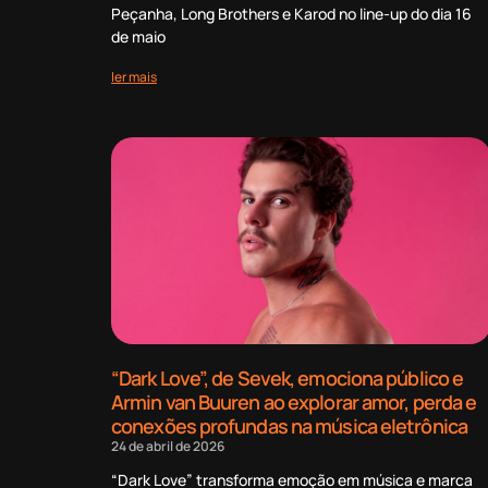
Peçanha, Long Brothers e Karod no line-up do dia 16
de maio
ler mais
“Dark Love”, de Sevek, emociona público e
Armin van Buuren ao explorar amor, perda e
conexões profundas na música eletrônica
24 de abril de 2026
“Dark Love” transforma emoção em música e marca