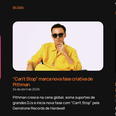
ler mais
“Can’t Stop” marca nova fase criativa de
Pithman
24 de abril de 2026
Pithman cresce na cena global, soma suportes de
grandes DJs e inicia nova fase com “Can’t Stop” pela
Gemstone Records de Hardwell