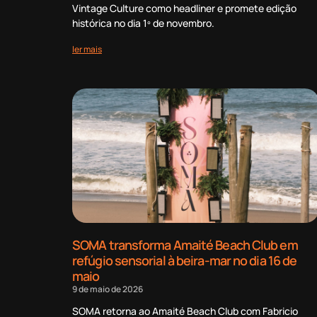
Vintage Culture como headliner e promete edição
histórica no dia 1º de novembro.
ler mais
SOMA transforma Amaité Beach Club em
refúgio sensorial à beira-mar no dia 16 de
maio
9 de maio de 2026
SOMA retorna ao Amaité Beach Club com Fabricio