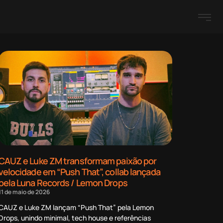
CAUZ e Luke ZM transformam paixão por
velocidade em “Push That”, collab lançada
pela Luna Records / Lemon Drops
11 de maio de 2026
CAUZ e Luke ZM lançam “Push That” pela Lemon
Drops, unindo minimal, tech house e referências