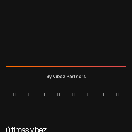
By
Vibez Partners
últimas vibez