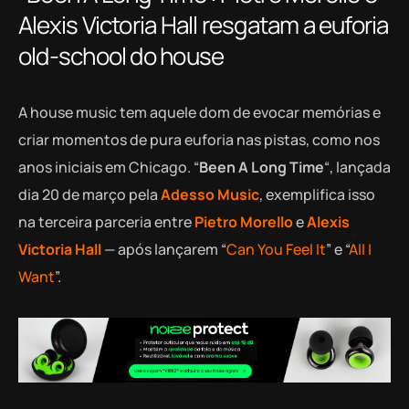
Alexis Victoria Hall resgatam a euforia
old-school do house
A house music tem aquele dom de evocar memórias e
criar momentos de pura euforia nas pistas, como nos
anos iniciais em Chicago. “
Been A Long Time
“, lançada
dia 20 de março pela
Adesso Music
, exemplifica isso
na terceira parceria entre
Pietro Morello
e
Alexis
Victoria Hall
— após lançarem “
Can You Feel It
” e “
All I
Want
”.