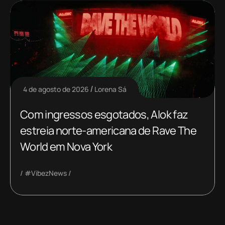
4 de agosto de 2026
Lorena Sá
Com ingressos esgotados, Alok faz
estreia norte-americana de Rave The
World em Nova York
#VibezNews