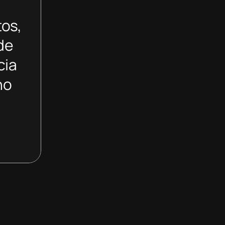
tos,
de
cia
no