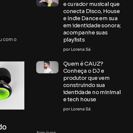
e curador musical que
conecta Disco, House
e Indie Dance em sua
em identidade sonora;
acompanhe suas
ou com o
playlists
por Lorena Sá
Quem é CAUZ?
Conheça o DJ e
produtor que vem
construindo sua
identidade no minimal
e tech house
por Lorena Sá
do
Arquivos