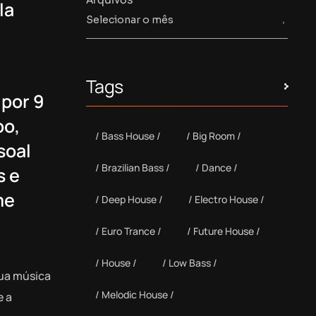
la
Tags
por 9
po,
Bass House
Big Room
soal
Brazilian Bass
Dance
s e
me
Deep House
Electro House
Euro Trance
Future House
House
Low Bass
sua música
Melodic House
e a