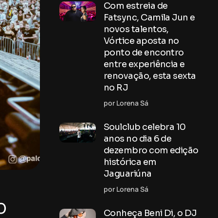
Com estreia de
Fatsync, Camila Jun e
novos talentos,
Vórtice aposta no
ponto de encontro
entre experiência e
renovação, esta sexta
no RJ
por Lorena Sá
Soulclub celebra 10
anos no dia 6 de
dezembro com edição
histórica em
Jaguariúna
por Lorena Sá
o
Conheça Beni Di, o DJ