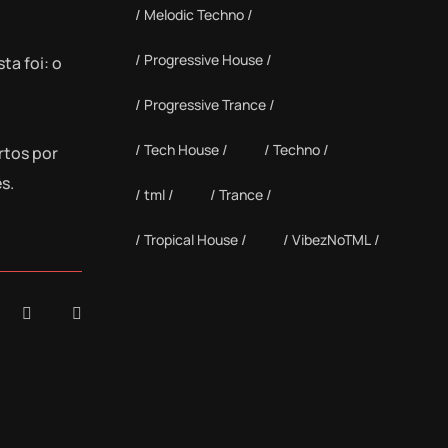
Melodic Techno
Progressive House
ta foi: o
Progressive Trance
Tech House
Techno
rtos por
s.
tml
Trance
Tropical House
VibezNoTML