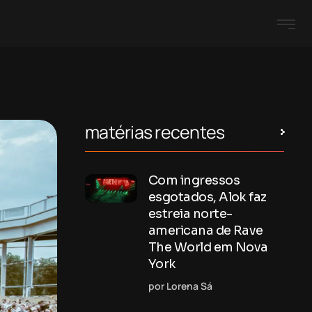
matérias recentes
Com ingressos
esgotados, Alok faz
estreia norte-
americana de Rave
The World em Nova
York
por Lorena Sá