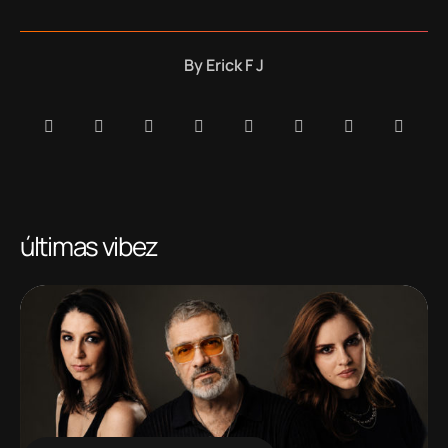
By
Erick F J
últimas vibez