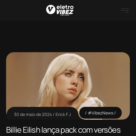
#VibezNews
30 de maio de 2024
Erick F J
Billie Eilish lança pack com versões