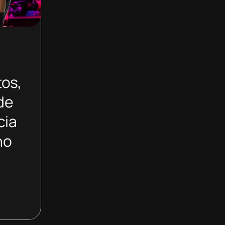
tos,
de
cia
no