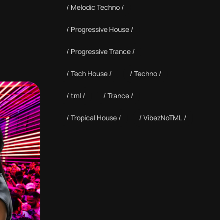
Melodic Techno
Progressive House
Progressive Trance
Tech House
Techno
tml
Trance
Tropical House
VibezNoTML