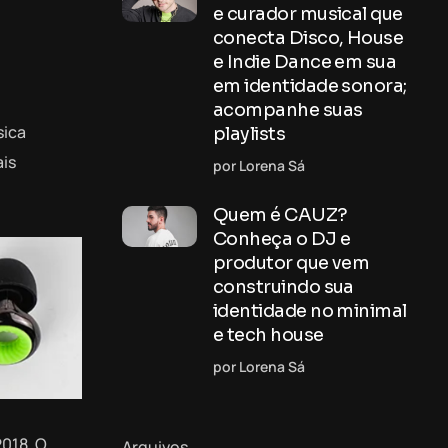
e curador musical que
conecta Disco, House
e Indie Dance em sua
em identidade sonora;
acompanhe suas
sica
playlists
ais
por Lorena Sá
Quem é CAUZ?
Conheça o DJ e
produtor que vem
construindo sua
identidade no minimal
e tech house
por Lorena Sá
2018. O
Arquivos