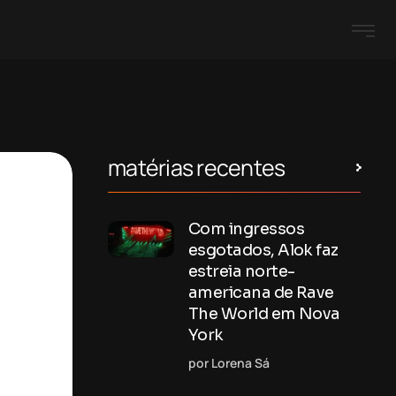
matérias recentes
Com ingressos
esgotados, Alok faz
estreia norte-
americana de Rave
The World em Nova
York
por Lorena Sá