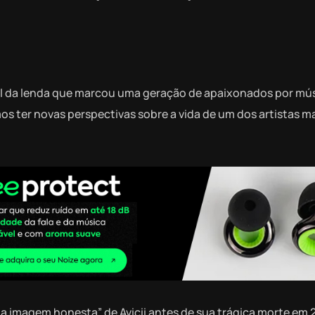
cial da lenda que marcou uma geração de apaixonados por mú
s ter novas perspectivas sobre a vida de um dos artistas m
ma imagem honesta” de Avicii antes de sua trágica morte em 