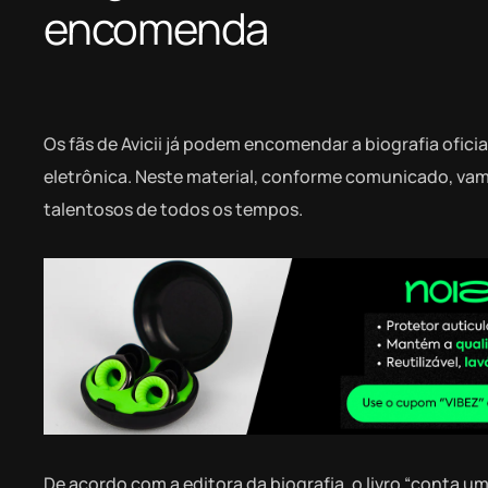
encomenda
Os fãs de Avicii já podem encomendar a biografia ofi
eletrônica. Neste material, conforme comunicado, vamo
talentosos de todos os tempos.
De acordo com a editora da biografia, o livro “conta u