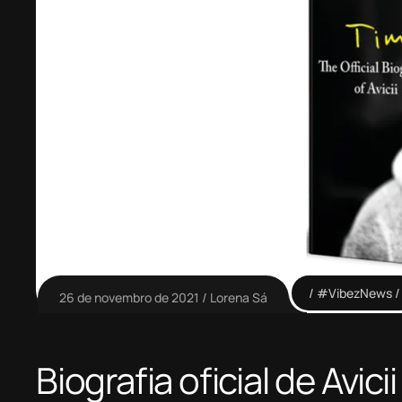
#VibezNews
26 de novembro de 2021
Lorena Sá
Biografia oficial de Avici