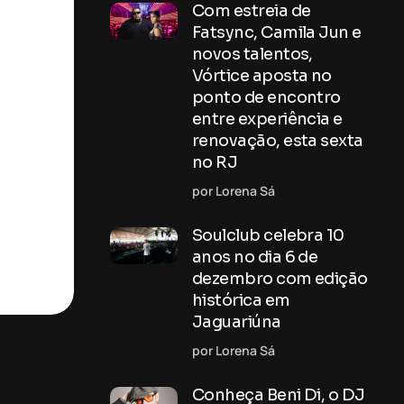
Com estreia de
Fatsync, Camila Jun e
novos talentos,
Vórtice aposta no
ponto de encontro
entre experiência e
renovação, esta sexta
no RJ
por Lorena Sá
Soulclub celebra 10
anos no dia 6 de
dezembro com edição
histórica em
Jaguariúna
por Lorena Sá
Conheça Beni Di, o DJ