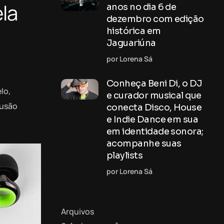
ela
anos no dia 6 de
dezembro com edição
histórica em
Jaguariúna
por Lorena Sá
Conheça Beni Di, o DJ
lo,
e curador musical que
fusão
conecta Disco, House
e Indie Dance em sua
em identidade sonora;
acompanhe suas
playlists
por Lorena Sá
Arquivos