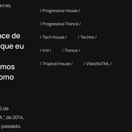
avras,
Progressive House
Progressive Trance
nce de
Tech House
Techno
 que eu
tml
Trance
Tropical House
VibezNoTML
emos
como
6 de
.”, de 2014,
o passado.