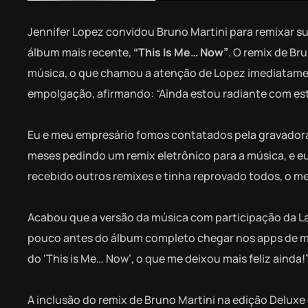
Jennifer Lopez convidou Bruno Martini para remixar su
álbum mais recente,
“This Is Me… Now”
. O remix de B
música, o que chamou a atenção de Lopez imediatamen
empolgação, afirmando: “Ainda estou radiante com est
Eu e meu empresário fomos contatados pela gravadora 
meses pedindo um remix eletrônico para a música, e eu
recebido outros remixes e tinha reprovado todos, o meu
Acabou que a versão da música com participação da La
pouco antes do álbum completo chegar nos apps de mús
do ‘This is Me… Now’, o que me deixou mais feliz ainda!
A inclusão do remix de Bruno Martini na edição Deluxe