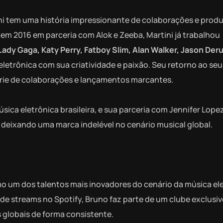
ni tem uma história impressionante de colaborações e prod
 em 2016 em parceria com Alok e Zeeba, Martini já trabalhou
Lady Gaga, Katy Perry, Fatboy Slim, Alan Walker, Jason Der
letrônica com sua criatividade e paixão. Seu retorno ao seu
rie de colaborações e lançamentos marcantes.
ca eletrônica brasileira, e sua parceria com Jennifer Lope
 deixando uma marca indelével no cenário musical global.
o um dos talentos mais inovadores do cenário da música el
de streams no Spotify, Bruno faz parte de um clube exclusiv
 globais de forma consistente.