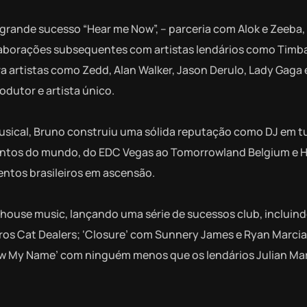
grande sucesso “Hear me Now”, – parceria com Alok e Zeeba,
olaborações subsequentes com artistas lendários como Timb
 artistas como Zedd, Alan Walker, Jason Derulo, Lady Gaga 
dutor e artista único.
usical, Bruno construiu uma sólida reputação como DJ em t
ntos do mundo, do EDC Vegas ao Tomorrowland Belgium e Hi 
ntos brasileiros em ascensão.
 house music, lançando uma série de sucessos club, incluin
ros Cat Dealers; ‘Closure’ com Sunnery James e Ryan Marcia
now My Name’ com ninguém menos que os lendários Julian Mar