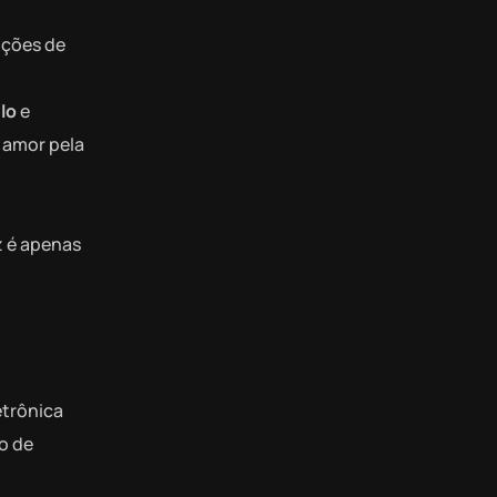
uções de
ulo
e
 amor pela
z é apenas
etrônica
o de