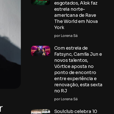
esgotados, Alok faz
estreia norte-
americana de Rave
The World em Nova
York
por Lorena Sá
Com estreia de
Fatsync, Camila Jun e
novos talentos,
Vórtice aposta no
ponto de encontro
entre experiência e
renovação, esta sexta
no RJ
por Lorena Sá
r
Soulclub celebra 10