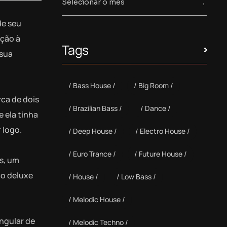
de seu
ação à
Tags
 sua
Bass House
Big Room
ca de dois
Brazilian Bass
Dance
 ela tinha
 logo.
Deep House
Electro House
Euro Trance
Future House
s, um
ão deluxe
House
Low Bass
Melodic House
ingular de
Melodic Techno