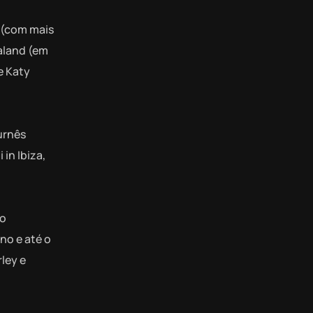
 (com mais
aland (em
e Katy
urnês
in Ibiza,
do
no e até o
ley e