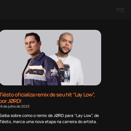
Tiësto oficializa remix de seu hit “Lay Low”,
por JØRD!
16 de julho de 2023
Saiba sobre como o remix de JØRD para “Lay Low”, de
Tiësto, marca uma nova etapa na carreira do artista.