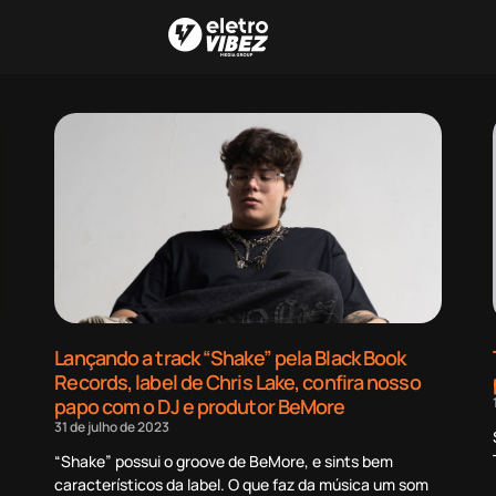
Lançando a track “Shake” pela Black Book
Records, label de Chris Lake, confira nosso
papo com o DJ e produtor BeMore
31 de julho de 2023
“Shake” possui o groove de BeMore, e sints bem
característicos da label. O que faz da música um som