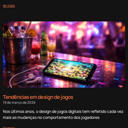
ler mais
Tendências em design de jogos
19 de março de 2026
Nos últimos anos, o design de jogos digitais tem refletido cada vez
mais as mudanças no comportamento dos jogadores
ler mais