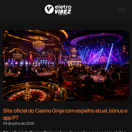
Site oficial do Casino Ginja com espelho atual, bônus e
app PT
29 de julho de 2026