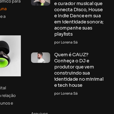
dêmico para
e curador musical que
una
conecta Disco, House
e Indie Dance em sua
e a
em identidade sonora;
acompanhe suas
playlists
por Lorena Sá
Quem é CAUZ?
Conheça o DJ e
produtor que vem
construindo sua
identidade no minimal
e tech house
ital
por Lorena Sá
a relação
lunos e
Arquivos