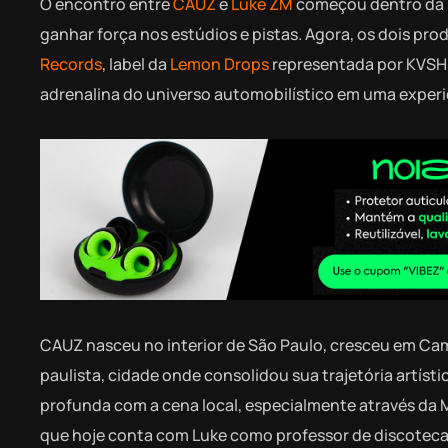
O encontro entre
CAUZ
e
Luke ZM
começou dentro da s
ganhar força nos estúdios e pistas. Agora, os dois pr
Records
, label da
Lemon Drops
representada por KVSH e
adrenalina do universo automobilístico em uma experi
CAUZ nasceu no interior de São Paulo, cresceu em Cam
paulista, cidade onde consolidou sua trajetória artís
profunda com a cena local, especialmente através da
que hoje conta com Luke como professor de discotec