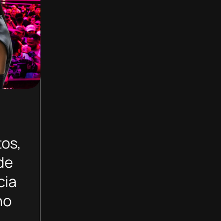
tos,
de
cia
no