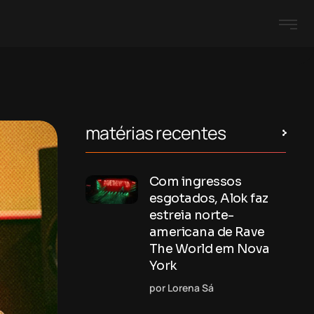
matérias recentes
Com ingressos
esgotados, Alok faz
estreia norte-
americana de Rave
The World em Nova
York
por Lorena Sá