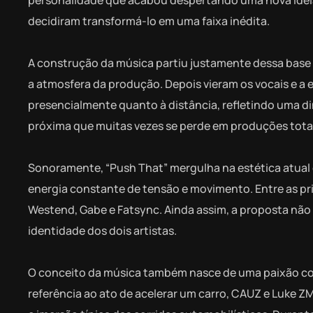
personalidade que acabou despertando uma nova ideia.
decidiram transformá-lo em uma faixa inédita.
A construção da música partiu justamente dessa base 
a atmosfera da produção. Depois vieram os vocais e a
presencialmente quanto à distância, refletindo uma d
próxima que muitas vezes se perde em produções tot
Sonoramente, “Push That” mergulha na estética atual 
energia constante de tensão e movimento. Entre as pr
Westend, Gabe e Fatsync. Ainda assim, a proposta não 
identidade dos dois artistas.
O conceito da música também nasce de uma paixão comp
referência ao ato de acelerar um carro, CAUZ e Luke Z