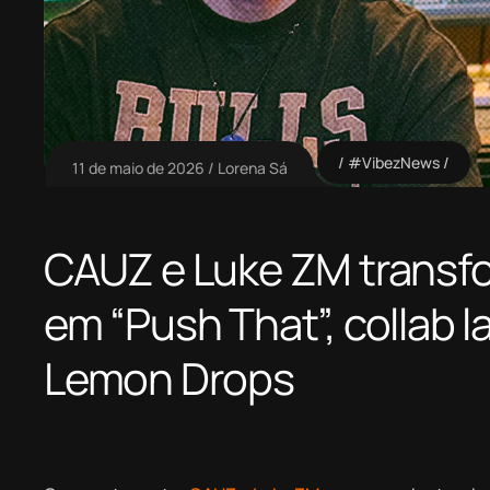
#VibezNews
11 de maio de 2026
Lorena Sá
CAUZ e Luke ZM transf
em “Push That”, collab 
Lemon Drops