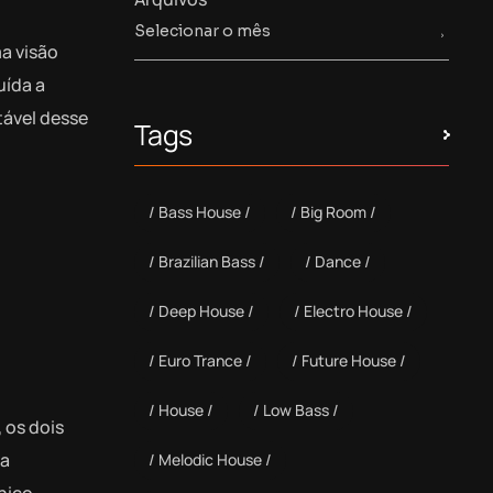
a visão
uída a
tável desse
Tags
Bass House
Big Room
Brazilian Bass
Dance
Deep House
Electro House
Euro Trance
Future House
House
Low Bass
 os dois
ta
Melodic House