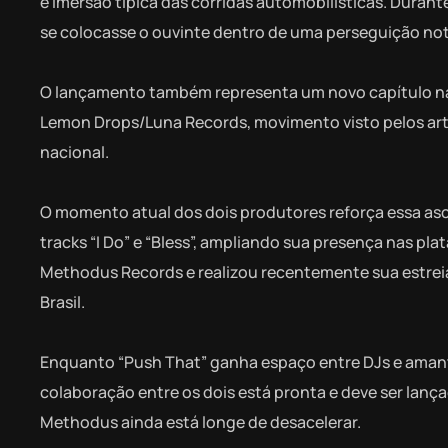
e imersão típica das corridas automobilísticas. Dura
se colocasse o ouvinte dentro de uma perseguição notu
O lançamento também representa um novo capítulo na t
Lemon Drops/Luna Records, movimento visto pelos ar
nacional.
O momento atual dos dois produtores reforça essa a
tracks “I Do” e “Bless”, ampliando sua presença nas plat
Methodus Records e realizou recentemente sua estreia
Brasil.
Enquanto “Push That” ganha espaço entre DJs e amant
colaboração entre os dois está pronta e deve ser lanç
Methodus ainda está longe de desacelerar.