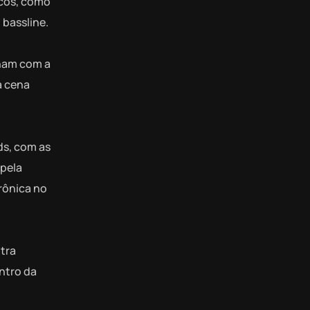
icos, como
 bassline.
lham com a
a cena
ds, com as
 pela
rônica no
tra
ntro da