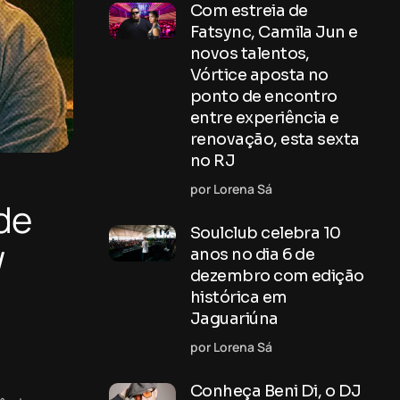
Com estreia de
Fatsync, Camila Jun e
novos talentos,
Vórtice aposta no
ponto de encontro
entre experiência e
renovação, esta sexta
no RJ
por Lorena Sá
de
Soulclub celebra 10
/
anos no dia 6 de
dezembro com edição
histórica em
Jaguariúna
por Lorena Sá
Conheça Beni Di, o DJ