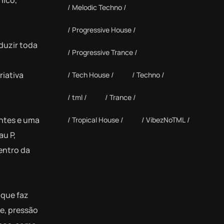
nico,
Melodic Techno
Progressive House
duzir toda
Progressive Trance
riativa
Tech House
Techno
tml
Trance
antes e uma
Tropical House
VibezNoTML
au P,
entro da
 que faz
de, pressão