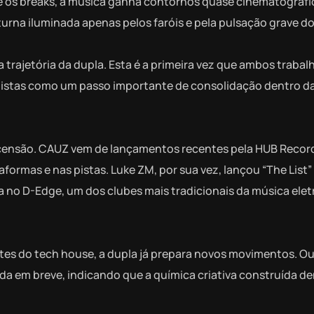
nte os breaks, a música ganha contornos quase cinematográf
rna iluminada apenas pelos faróis e pela pulsação grave do
rajetória da dupla. Esta é a primeira vez que ambos traba
tistas como um passo importante de consolidação dentro d
scensão. CAUZ vem de lançamentos recentes pela HUB Recor
aformas e nas pistas. Luke ZM, por sua vez, lançou “The List”
 no D-Edge, um dos clubes mais tradicionais da música elet
es do tech house, a dupla já prepara novos movimentos. Ou
ada em breve, indicando que a química criativa construída de