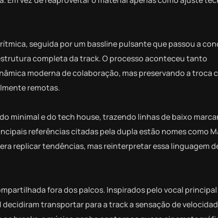
 Em vez de reaproveitar o material apenas como ajuste téc
rítmica, seguida por um bassline pulsante que passou a con
 estrutura completa da track. O processo aconteceu tanto
inâmica moderna de colaboração, mas preservando a troca c
almente remotas.
do minimal e do tech house, trazendo linhas de baixo marc
incipais referências citadas pela dupla estão nomes como M
era replicar tendências, mas reinterpretar essa linguagem d
artilhada fora dos palcos. Inspirados pelo vocal principal
M decidiram transportar para a track a sensação de velocida