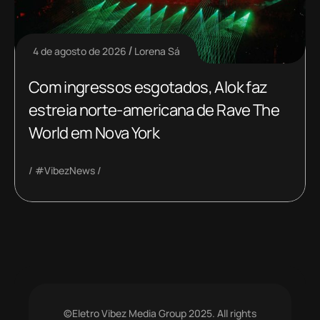
4 de agosto de 2026
Lorena Sá
Com ingressos esgotados, Alok faz
estreia norte-americana de Rave The
World em Nova York
#VibezNews
©Eletro Vibez Media Group 2025. All rights