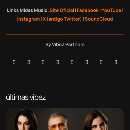
Links Midas Music:
Site Oficial
|
Facebook
|
YouTube
|
Instagram
|
X (antigo Twitter)
|
SoundCloud
By
Vibez Partners
últimas vibez