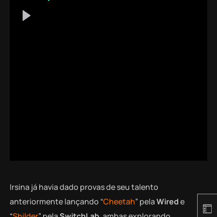
Irsina já havia dado provas de seu talento
anteriormente lançando “
Cheetah
” pela
Wired
e
“
Shilder
” pela
SwitchLab
, ambas explorando