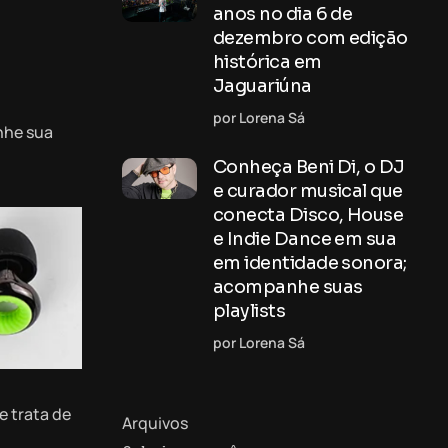
anos no dia 6 de
dezembro com edição
histórica em
Jaguariúna
por Lorena Sá
nhe sua
Conheça Beni Di, o DJ
e curador musical que
conecta Disco, House
e Indie Dance em sua
em identidade sonora;
acompanhe suas
playlists
por Lorena Sá
e trata de
Arquivos