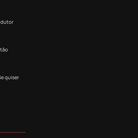
odutor
 tão
Se quiser