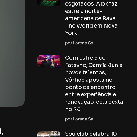
esgotados, Alok faz
estreia norte-
americana de Rave
The World em Nova
York
por Lorena Sá
Com estreia de
Fatsync, Camila Jun e
novos talentos,
Vórtice aposta no
ponto de encontro
entre experiência e
renovação, esta sexta
no RJ
por Lorena Sá
,
Soulclub celebra 10