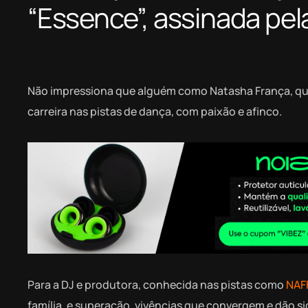
“Essence”, assinada pel
Não impressiona que alguém como Natasha França, que
carreira nas pistas de dança, com paixão e afinco.
Para a DJ e produtora, conhecida nas pistas como
NAF
família, e superação, vivências que convergem e dão si