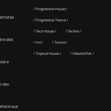
Progressive House
artistas
Progressive Trance
.
Tech House
Techno
l e das
tml
Trance
Tropical House
VibezNoTML
uda a
o seu
altece sua