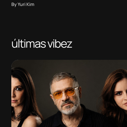
By
Yuri Kim
últimas vibez