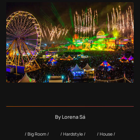
By
Lorena Sá
Big Room
Hardstyle
House