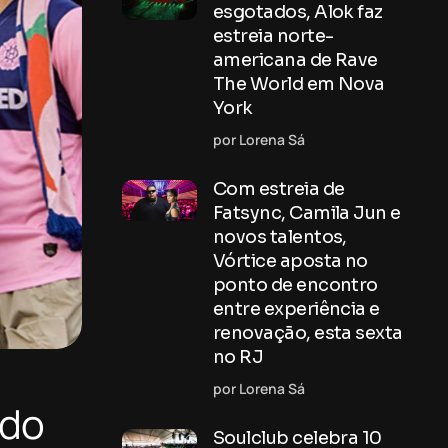
esgotados, Alok faz
estreia norte-
americana de Rave
The World em Nova
York
por Lorena Sá
Com estreia de
Fatsync, Camila Jun e
novos talentos,
Vórtice aposta no
ponto de encontro
entre experiência e
renovação, esta sexta
no RJ
por Lorena Sá
 do
Soulclub celebra 10