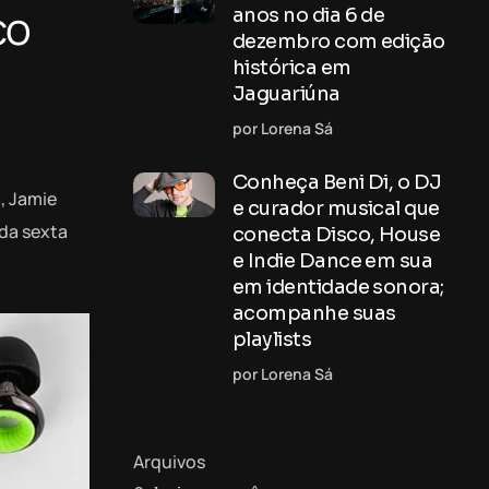
co
anos no dia 6 de
dezembro com edição
histórica em
Jaguariúna
por Lorena Sá
Conheça Beni Di, o DJ
, Jamie
e curador musical que
 da sexta
conecta Disco, House
e Indie Dance em sua
em identidade sonora;
acompanhe suas
playlists
por Lorena Sá
Arquivos