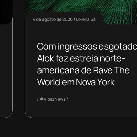
4 de agosto de 2026
Lorena Sá
Com ingressos esgotado
Alok faz estreia norte-
americana de Rave The
World em Nova York
#VibezNews