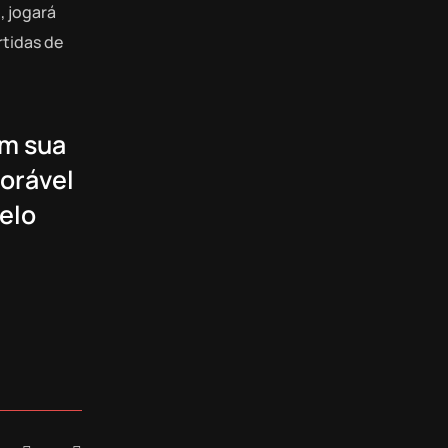
, jogará
rtidas de
om sua
vorável
pelo