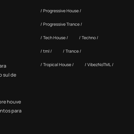
Progressive House
Progressive Trance
Tech House
Techno
tml
Trance
Tropical House
VibezNoTML
ara
o sul de
pre houve
entos para