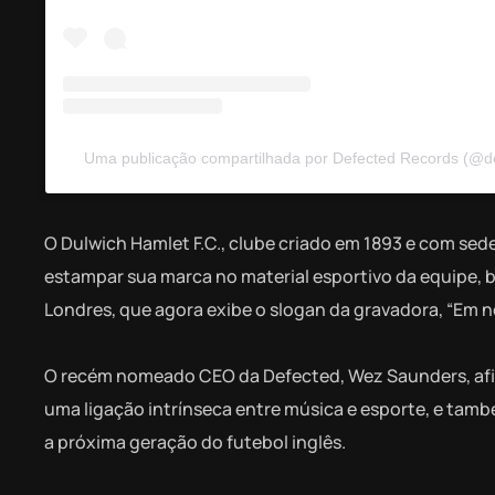
Uma publicação compartilhada por Defected Records (@d
O Dulwich Hamlet F.C., clube criado em 1893 e com sed
estampar sua marca no material esportivo da equipe, 
Londres, que agora exibe o slogan da gravadora, “Em n
O recém nomeado CEO da Defected, Wez Saunders, afirm
uma ligação intrínseca entre música e esporte, e tam
a próxima geração do futebol inglês.