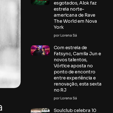
esgotados, Alok faz
estreia norte-
americana de Rave
The World em Nova
York
por Lorena Sá
Com estreia de
Fatsync, Camila Jun e
novos talentos,
Vórtice aposta no
ponto de encontro
entre experiência e
renovação, esta sexta
no RJ
por Lorena Sá
a
Soulclub celebra 10