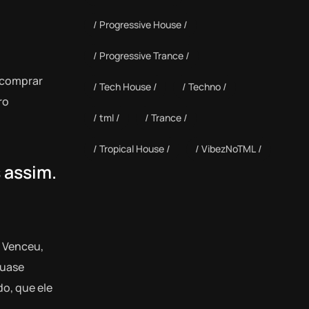
Progressive House
Progressive Trance
a comprar
Tech House
Techno
ro
tml
Trance
Tropical House
VibezNoTML
 assim.
. Venceu,
quase
do, que ele