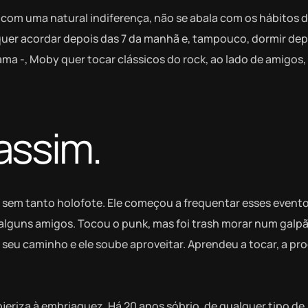
com uma natural indiferença, não se abala com os hábitos d
quer acordar depois das 7 da manhã e, tampouco, dormir dep
rama -, Moby quer tocar clássicos do rock, ao lado de amigos
assim.
 sem tanto holofote. Ele começou a frequentar esses event
alguns amigos. Tocou o punk, mas foi trash morar num galp
u caminho e ele soube aproveitar. Aprendeu a tocar, a produ
 ojeriza à embriaguez. Há 20 anos sóbrio, de qualquer tipo de