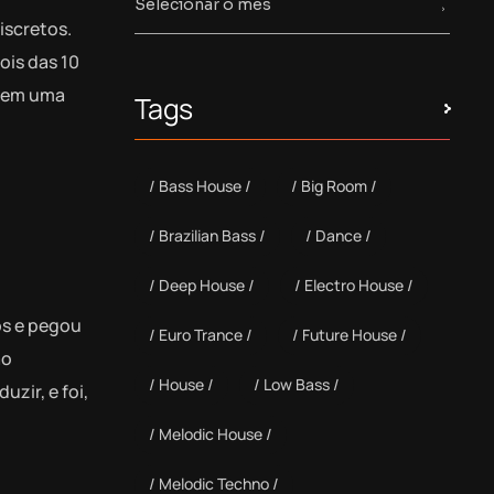
iscretos.
ois das 10
, em uma
Tags
Bass House
Big Room
Brazilian Bass
Dance
Deep House
Electro House
os e pegou
Euro Trance
Future House
ão
House
Low Bass
zir, e foi,
Melodic House
Melodic Techno