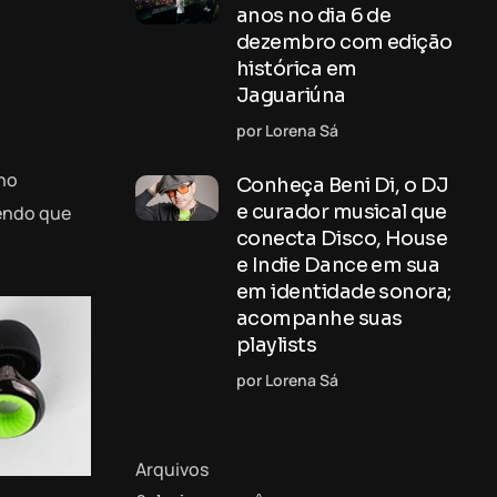
anos no dia 6 de
dezembro com edição
histórica em
Jaguariúna
por Lorena Sá
lho
Conheça Beni Di, o DJ
e curador musical que
zendo que
conecta Disco, House
e Indie Dance em sua
em identidade sonora;
acompanhe suas
playlists
por Lorena Sá
Arquivos