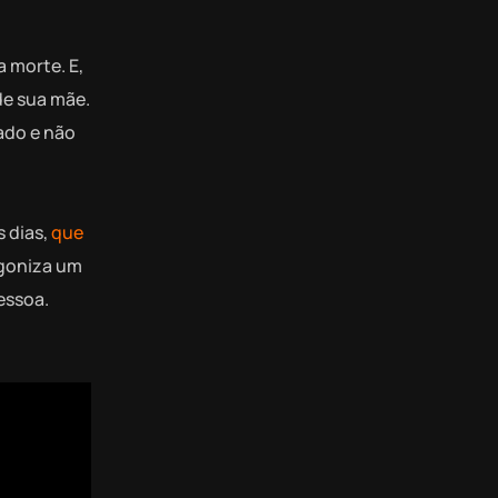
a morte. E,
de sua mãe.
zado e não
s dias,
que
goniza um
essoa.