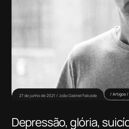
Artigos
27 de junho de 2021
João Gabriel Falcade
Depressão, glória, suic