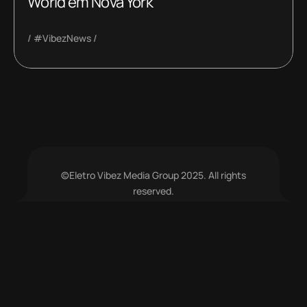
World em Nova York
#VibezNews
©Eletro Vibez Media Group 2025. All rights
reserved.