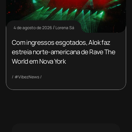
4 de agosto de 2026
Lorena Sá
Com ingressos esgotados, Alok faz
estreia norte-americana de Rave The
World em Nova York
#VibezNews