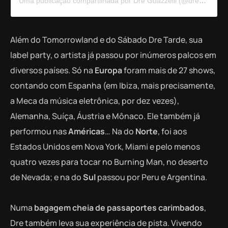
Uma publicação compartilhada por Dre Guazzelli (@dreguazzelli)
Além do Tomorrowland e do Sábado Dre Tarde, sua
label party, o artista já passou por inúmeros palcos em
diversos países. Só na
Europa
foram mais de 27 shows,
contando com Espanha (em Ibiza, mais precisamente,
a Meca da música eletrônica, por dez vezes),
Alemanha, Suíça, Áustria e Mônaco. Ele também já
performou nas
Américas
… Na do
Norte
, foi aos
Estados Unidos em Nova York, Miami e pelo menos
quatro vezes para tocar no Burning Man, no deserto
de Nevada; e na do
Sul
passou por Peru e Argentina.
Numa
bagagem cheia de passaportes carimbados
,
Dre também leva sua experiência de pista. Vivendo