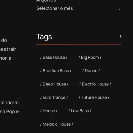
Tags
o do
e atrair
Bass House
Big Room
mor, a
Brazilian Bass
Dance
Deep House
Electro House
Euro Trance
Future House
abalharam
House
Low Bass
ona Pop e
Melodic House