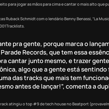
ito para jogar as mãos para cima e cantar o mais alto que p
cas Ruback Schmidt com o lendário Benny Benassi, “La Music
001Tracklists.
rtante pra gente, porque marca o lanç
 Parade Records, que tem essa essênc
pra cantar junto mesmo, e trazer gent
ônica, algo que a gente está sentindo 
 uma das tracks que mais tem funciona
esmo antes de lançar!”, comenta a dup
ack atingiu o top #9 de tech house no Beatport (provavel