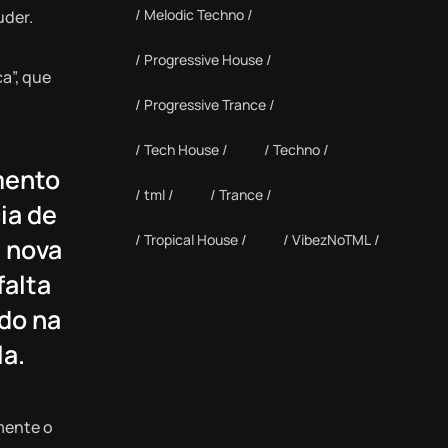
Melodic Techno
uder.
Progressive House
a”, que
Progressive Trance
Tech House
Techno
amento
tml
Trance
ia de
Tropical House
VibezNoTML
e nova
falta
do na
la.
mente o