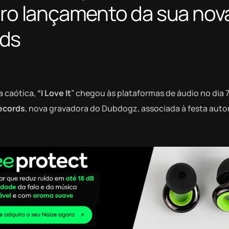
iro lançamento da sua nov
rds
a caótica,
“I Love It
” chegou às plataformas de áudio no dia 
ecords
, nova gravadora do Dubdogz, associada à festa autor