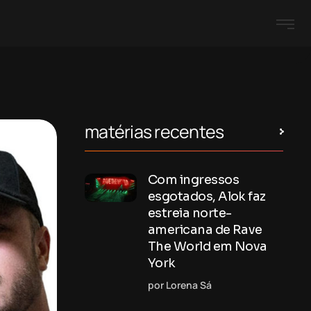
matérias recentes
Com ingressos
esgotados, Alok faz
estreia norte-
americana de Rave
The World em Nova
York
por Lorena Sá