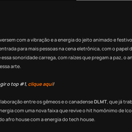
nversem com a vibração e a energia do jeito animado e festiv
 entrada para mais pessoas na cena eletrônica, com o papel d
e essa sonoridade carrega, com raízes que pregam a paz, o a
essa arte.
gir o top #1,
clique aqui
!
laboração entre os gêmeos e o canadense
DLMT
, que já tr
inergia com uma nova faixa que revive o hit homônimo de Ic
o afro house com a energia do tech house.