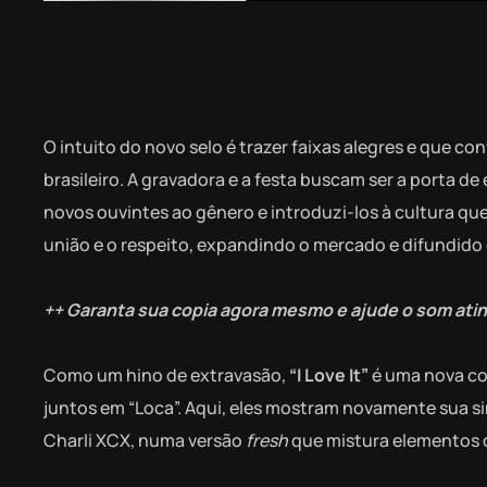
O intuito do novo selo é trazer faixas alegres e que co
brasileiro. A gravadora e a festa buscam ser a porta de
novos ouvintes ao gênero e introduzi-los à cultura qu
união e o respeito, expandindo o mercado e difundido 
++ Garanta sua copia agora mesmo e ajude o som atin
Como um hino de extravasão,
“I Love It”
é uma nova co
juntos em “Loca”. Aqui, eles mostram novamente sua s
Charli XCX, numa versão
fresh
que mistura elementos d