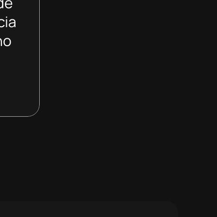
de
cia
no