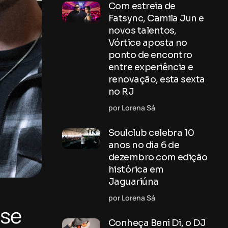
Com estreia de
Fatsync, Camila Jun e
novos talentos,
Vórtice aposta no
ponto de encontro
entre experiência e
renovação, esta sexta
no RJ
por Lorena Sá
Soulclub celebra 10
anos no dia 6 de
dezembro com edição
histórica em
Jaguariúna
por Lorena Sá
use
Conheça Beni Di, o DJ