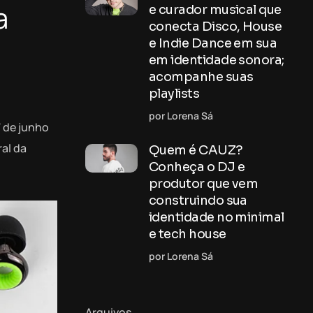
a
e curador musical que
conecta Disco, House
e Indie Dance em sua
em identidade sonora;
acompanhe suas
playlists
por Lorena Sá
7 de junho
al da
Quem é CAUZ?
Conheça o DJ e
produtor que vem
construindo sua
identidade no minimal
e tech house
por Lorena Sá
Arquivos