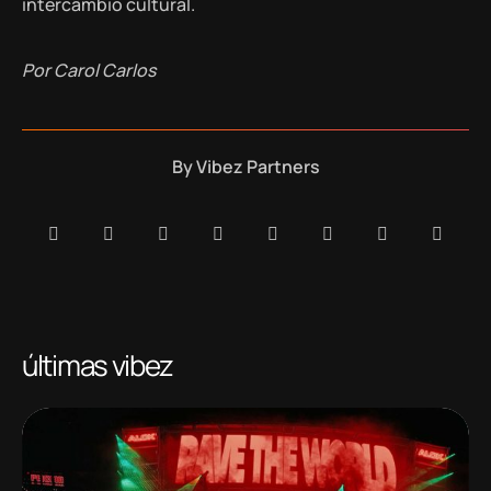
intercâmbio cultural.
Por Carol Carlos
By
Vibez Partners
últimas vibez